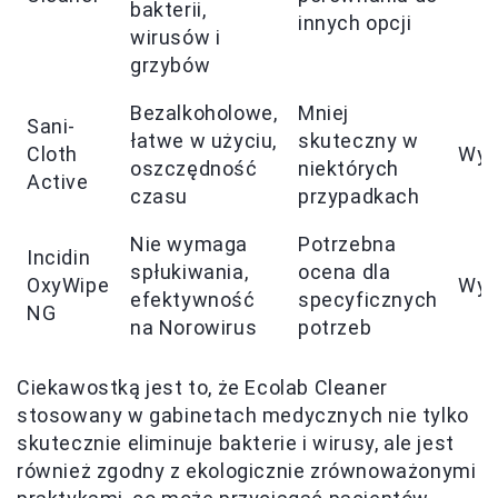
bakterii,
innych opcji
wirusów i
grzybów
Bezalkoholowe,
Mniej
Sani-
łatwe w użyciu,
skuteczny w
Cloth
Wys
oszczędność
niektórych
Active
czasu
przypadkach
Nie wymaga
Potrzebna
Incidin
spłukiwania,
ocena dla
OxyWipe
Wys
efektywność
specyficznych
NG
na Norowirus
potrzeb
Ciekawostką jest to, że Ecolab Cleaner
stosowany w gabinetach medycznych nie tylko
skutecznie eliminuje bakterie i wirusy, ale jest
również zgodny z ekologicznie zrównoważonymi