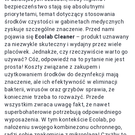
bezpieczeństwo stają się absolutnymi
priorytetami, temat dotyczący stosowania
środków czystości w gabinetach medycznych
zyskuje szczególne znaczenie. Przed nami
pojawia się
Ecolab Cleaner
– produkt uznawany
za niezwykle skuteczny i wydajny przez wiele
placówek. Jednakże, czy rzeczywiście warto go
używać? Cóż, odpowiedź na to pytanie nie jest
prosta! Koszty związane z zakupem i
użytkowaniem środków do dezynfekcji mają
znaczenie, ale ich efektywność w eliminacji
bakterii, wirusów oraz grzybów sprawia, że
koniecznie trzeba to rozważyć. Przede
wszystkim zwraca uwagę fakt, że nawet
superbohaterowie potrzebują odpowiedniego
wyposażenia. W tym kontekście Ecolab, po
nałożeniu swojego kombinezonu ochronnego,
radzi sobie znakomicie z mikroplagą! Czyżby to