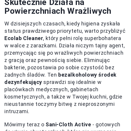
Skutecznie Działa na
Powierzchniach Wrażliwych
W dzisiejszych czasach, kiedy higiena zyskała
status prawdziwego priorytetu, warto przybliżyć
Ecolab Cleaner
, który pełni rolę superbohatera
w walce z zarazkami. Działa niczym tajny agent,
przemycając się po wrażliwych powierzchniach
z gracją oraz pewnością siebie. Eliminując
bakterie, pozostawia po sobie czystość bez
żadnych śladów. Ten
bezalkoholowy środek
dezynfekujący
sprawdzi się idealnie w
placówkach medycznych, gabinetach
kosmetycznych, a także w Twojej kuchni, gdzie
nieustannie toczymy bitwę z nieproszonymi
intruzami.
Mówimy teraz o
Sani-Cloth Active
- gotowych