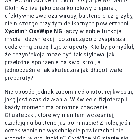
Sani-Cloth Active i Incidin™ OxyWipe NG. Sani-
Cloth Active, jako bezalkoholowy preparat,
efektywnie zwalcza wirusy, bakterie oraz grzyby,
nie niszcząc przy tym delikatnych powierzchni.
Xycidin™ OxyWipe NG
łączy w sobie funkcje
mycia i dezynfekcji, co znacząco przyspiesza
codzienną pracę fizjoterapeuty. Kto by pomyślał,
że dezynfekcja może być tak stylowa, jak
przelotne spojrzenie na swój strój, a
jednocześnie tak skuteczna jak długotrwałe
preparaty?
Nie sposób jednak zapomnieć o istotnej kwestii,
jaką jest czas działania. W świecie fizjoterapii
każdy moment ma ogromne znaczenie.
Chusteczki, które wymieniłem wcześniej,
działają na bakterie już po minucie! Z kolei, jeśli
oczekiwanie na wyschnięcie powierzchni nie
wchodzi w grę, Incidin™ OxyWipe NG stanie się