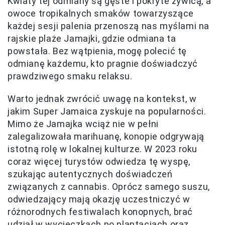
Kwiaty tej odmiany są gęste i pokryte żywicą, a
owoce tropikalnych smaków towarzyszące
każdej sesji palenia przenoszą nas myślami na
rajskie plaże Jamajki, gdzie odmiana ta
powstała. Bez wątpienia, mogę polecić tę
odmianę każdemu, kto pragnie doświadczyć
prawdziwego smaku relaksu.
Warto jednak zwrócić uwagę na kontekst, w
jakim Super Jamaica zyskuje na popularności.
Mimo że Jamajka wciąż nie w pełni
zalegalizowała marihuanę, konopie odgrywają
istotną rolę w lokalnej kulturze. W 2023 roku
coraz więcej turystów odwiedza tę wyspę,
szukając autentycznych doświadczeń
związanych z cannabis. Oprócz samego suszu,
odwiedzający mają okazję uczestniczyć w
różnorodnych festiwalach konopnych, brać
udział w wycieczkach po plantacjach oraz