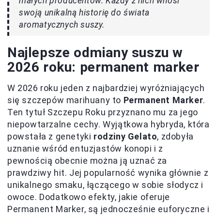
małych producentów. Każdy z nich wnosi
swoją unikalną historię do świata
aromatycznych suszy.
Najlepsze odmiany suszu w
2026 roku: permanent marker
W 2026 roku jeden z najbardziej wyróżniających
się szczepów marihuany to
Permanent Marker
.
Ten tytuł Szczepu Roku przyznano mu za jego
niepowtarzalne cechy. Wyjątkowa hybryda, która
powstała z genetyki
rodziny Gelato
, zdobyła
uznanie wśród entuzjastów konopi i z
pewnością obecnie można ją uznać za
prawdziwy hit. Jej popularność wynika głównie z
unikalnego smaku, łączącego w sobie słodycz i
owoce. Dodatkowo efekty, jakie oferuje
Permanent Marker, są jednocześnie euforyczne i