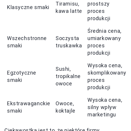
Tiramisu,
prostszy
Klasyczne smaki
kawa latte
proces
produkcji
Średnia cena,
Wszechstronne
Soczysta
umiarkowany
smaki
truskawka
proces
produkcji
Wysoka cena,
Sushi,
Egzotyczne
skomplikowany
tropikalne
smaki
proces
owoce
produkcji
Wysoka cena,
Ekstrawaganckie
Owoce,
silny wpływ
smaki
koktajle
marketingu
Ciekawostką jest to, że niektóre firmy