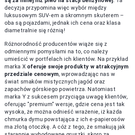
są za mniej niż piwo na stacji benzynowej
. Ta
decyzja przypomina więc wybór między
luksusowym SUV-em a skromnym skuterem –
oba są pojazdami, jednak ich cena oraz klasa
diametralnie się różnią!
Różnorodność producentów wiąże się z
odmiennymi pomysłami na to, co należy
umieścić w portfelach ich klientów. Na przykład
marka X
oferuje swoje produkty w atrakcyjnym
przedziale cenowym
, wprowadzając nas w
świat smaków mistycznych jagód oraz
zapachów górskiego powietrza. Natomiast
marka Y z sukcesem przyciąga uwagę klientów,
oferując "premium" wersje, gdzie cena jest tak
wysoka, że można odnieść wrażenie, iż każda
chmurka dymu powstająca z ich e-papierosów
ma złotą otoczkę. A cóż z tego, że smakują jak
starannie wyhodowane gruszki, skoro za