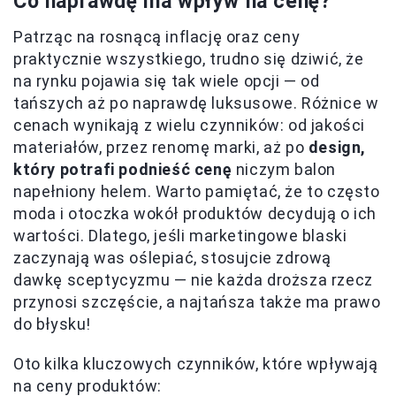
Co naprawdę ma wpływ na cenę?
Patrząc na rosnącą inflację oraz ceny
praktycznie wszystkiego, trudno się dziwić, że
na rynku pojawia się tak wiele opcji — od
tańszych aż po naprawdę luksusowe. Różnice w
cenach wynikają z wielu czynników: od jakości
materiałów, przez renomę marki, aż po
design,
który potrafi podnieść cenę
niczym balon
napełniony helem. Warto pamiętać, że to często
moda i otoczka wokół produktów decydują o ich
wartości. Dlatego, jeśli marketingowe blaski
zaczynają was oślepiać, stosujcie zdrową
dawkę sceptycyzmu — nie każda droższa rzecz
przynosi szczęście, a najtańsza także ma prawo
do błysku!
Oto kilka kluczowych czynników, które wpływają
na ceny produktów: