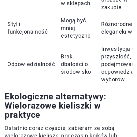
w sklepach
zakupie
Mogą być
Styl i
Różnorodne s
mniej
funkcjonalność
elegancki wy
estetyczne
Inwestycja w
Brak
przyszłość,
Odpowiedzialność
dbałości o
podejmowani
środowisko
odpowiedzial
wyborów
Ekologiczne alternatywy:
Wielorazowe kieliszki w
praktyce
Ostatnio coraz częściej zabieram ze sobą
wielorazowe kieliszki podczas pikników lub