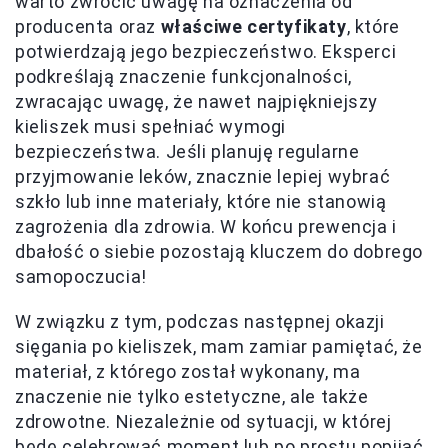
warto zwrócić uwagę na oznaczenia od
producenta oraz
właściwe certyfikaty
, które
potwierdzają jego bezpieczeństwo. Eksperci
podkreślają znaczenie funkcjonalności,
zwracając uwagę, że nawet najpiękniejszy
kieliszek musi spełniać wymogi
bezpieczeństwa. Jeśli planuję regularne
przyjmowanie leków, znacznie lepiej wybrać
szkło lub inne materiały, które nie stanowią
zagrożenia dla zdrowia. W końcu prewencja i
dbałość o siebie pozostają kluczem do dobrego
samopoczucia!
W związku z tym, podczas następnej okazji
sięgania po kieliszek, mam zamiar pamiętać, że
materiał, z którego został wykonany, ma
znaczenie nie tylko estetyczne, ale także
zdrowotne. Niezależnie od sytuacji, w której
będę celebrować moment lub po prostu popijać