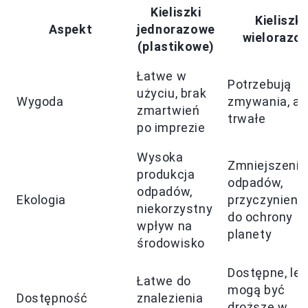
Kieliszki
Kieliszki
Aspekt
jednorazowe
wielorazo
(plastikowe)
Łatwe w
Potrzebują
użyciu, brak
Wygoda
zmywania, al
zmartwień
trwałe
po imprezie
Wysoka
Zmniejszenie
produkcja
odpadów,
odpadów,
Ekologia
przyczynienie
niekorzystny
do ochrony
wpływ na
planety
środowisko
Dostępne, le
Łatwe do
mogą być
Dostępność
znalezienia
droższe w