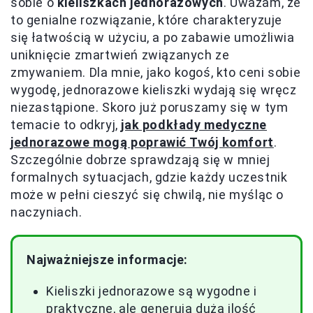
sobie o
kieliszkach jednorazowych
. Uważam, że
to genialne rozwiązanie, które charakteryzuje
się łatwością w użyciu, a po zabawie umożliwia
uniknięcie zmartwień związanych ze
zmywaniem. Dla mnie, jako kogoś, kto ceni sobie
wygodę, jednorazowe kieliszki wydają się wręcz
niezastąpione. Skoro już poruszamy się w tym
temacie to odkryj,
jak podkłady medyczne
jednorazowe mogą poprawić Twój komfort
.
Szczególnie dobrze sprawdzają się w mniej
formalnych sytuacjach, gdzie każdy uczestnik
może w pełni cieszyć się chwilą, nie myśląc o
naczyniach.
Najważniejsze informacje:
Kieliszki jednorazowe są wygodne i
praktyczne, ale generują dużą ilość