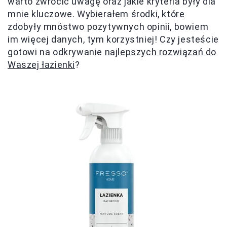
warto zwrócić uwagę oraz jakie kryteria były dla
mnie kluczowe. Wybierałem środki, które
zdobyły mnóstwo pozytywnych opinii, bowiem
im więcej danych, tym korzystniej! Czy jesteście
gotowi na odkrywanie
najlepszych rozwiązań do
Waszej łazienki
?