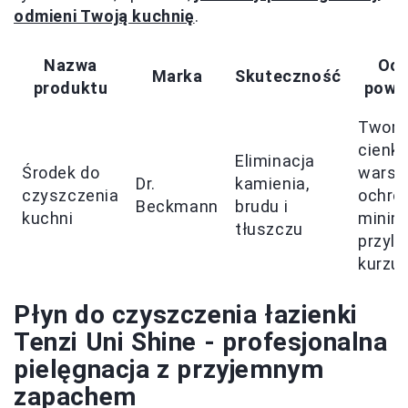
odmieni Twoją kuchnię
.
Nazwa
Och
Marka
Skuteczność
produktu
powie
Tworz
cienk
Eliminacja
Środek do
warst
Dr.
kamienia,
czyszczenia
ochro
Beckmann
brudu i
kuchni
minima
tłuszczu
przyle
kurzu 
Płyn do czyszczenia łazienki
Tenzi Uni Shine - profesjonalna
pielęgnacja z przyjemnym
zapachem