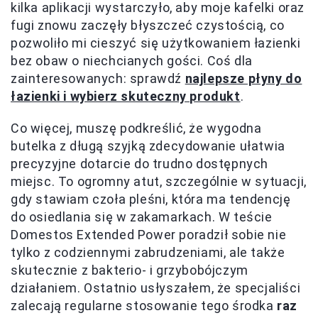
kilka aplikacji wystarczyło, aby moje kafelki oraz
fugi znowu zaczęły błyszczeć czystością, co
pozwoliło mi cieszyć się użytkowaniem łazienki
bez obaw o niechcianych gości. Coś dla
zainteresowanych: sprawdź
najlepsze płyny do
łazienki i wybierz skuteczny produkt
.
Co więcej, muszę podkreślić, że wygodna
butelka z długą szyjką zdecydowanie ułatwia
precyzyjne dotarcie do trudno dostępnych
miejsc. To ogromny atut, szczególnie w sytuacji,
gdy stawiam czoła pleśni, która ma tendencję
do osiedlania się w zakamarkach. W teście
Domestos Extended Power poradził sobie nie
tylko z codziennymi zabrudzeniami, ale także
skutecznie z bakterio- i grzybobójczym
działaniem. Ostatnio usłyszałem, że specjaliści
zalecają regularne stosowanie tego środka
raz