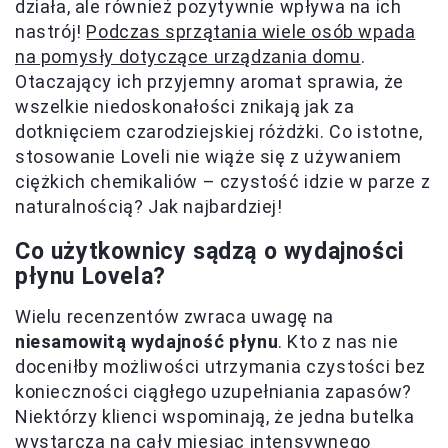
działa, ale również pozytywnie wpływa na ich
nastrój!
Podczas sprzątania wiele osób wpada
na pomysły dotyczące urządzania domu
.
Otaczający ich przyjemny aromat sprawia, że
wszelkie niedoskonałości znikają jak za
dotknięciem czarodziejskiej różdżki. Co istotne,
stosowanie Loveli nie wiąże się z używaniem
ciężkich chemikaliów – czystość idzie w parze z
naturalnością? Jak najbardziej!
Co użytkownicy sądzą o wydajności
płynu Lovela?
Wielu recenzentów zwraca uwagę na
niesamowitą wydajność płynu
. Kto z nas nie
doceniłby możliwości utrzymania czystości bez
konieczności ciągłego uzupełniania zapasów?
Niektórzy klienci wspominają, że jedna butelka
wystarcza na cały miesiąc intensywnego