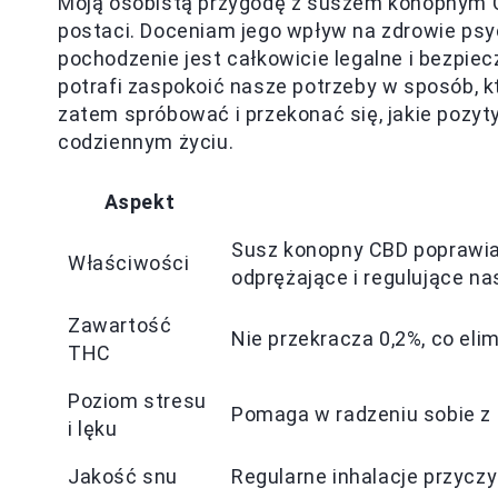
Moją osobistą przygodę z suszem konopnym CB
postaci. Doceniam jego wpływ na zdrowie psyc
pochodzenie jest całkowicie legalne i bezpie
potrafi zaspokoić nasze potrzeby w sposób, k
zatem spróbować i przekonać się, jakie pozyt
codziennym życiu.
Aspekt
Susz konopny CBD poprawia
Właściwości
odprężające i regulujące nas
Zawartość
Nie przekracza 0,2%, co eli
THC
Poziom stresu
Pomaga w radzeniu sobie z 
i lęku
Jakość snu
Regularne inhalacje przyczy