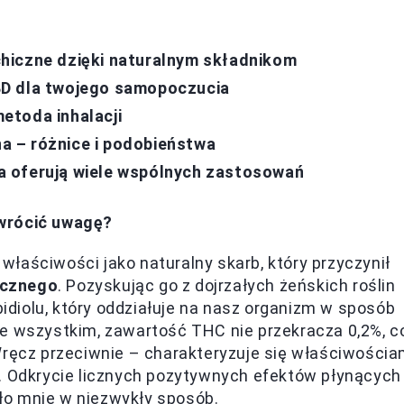
hiczne dzięki naturalnym składnikom
BD dla twojego samopoczucia
etoda inhalacji
 – różnice i podobieństwa
a oferują wiele wspólnych zastosowań
wrócić uwagę?
łaściwości jako naturalny skarb, który przyczynił
icznego
. Pozyskując go z dojrzałych żeńskich roślin
diolu, który oddziałuje na nasz organizm w sposób
de wszystkim, zawartość THC nie przekracza 0,2%, c
Wręcz przeciwnie – charakteryzuje się właściwościa
. Odkrycie licznych pozytywnych efektów płynących
ło mnie w niezwykły sposób.