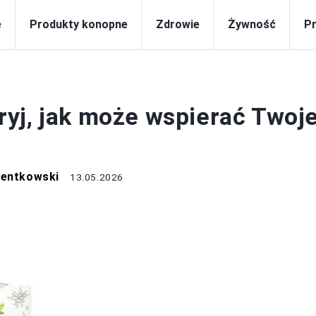
e
Produkty konopne
Zdrowie
Żywność
P
ZDROWIE
yj, jak może wspierać Twoj
Centkowski
13.05.2026