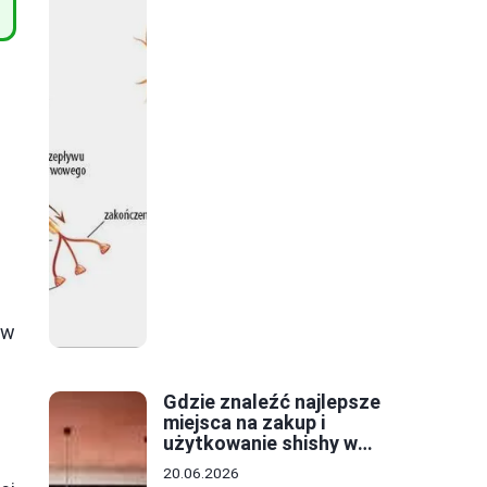
z
 w
Gdzie znaleźć najlepsze
miejsca na zakup i
użytkowanie shishy w
Krakowie?
20.06.2026