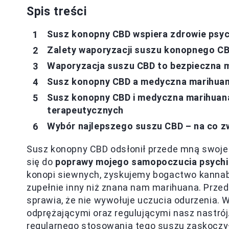
Spis treści
Susz konopny CBD wspiera zdrowie psyc
Zalety waporyzacji suszu konopnego C
Waporyzacja suszu CBD to bezpieczna m
Susz konopny CBD a medyczna marihuana
Susz konopny CBD i medyczna marihuan
terapeutycznych
Wybór najlepszego suszu CBD – na co z
Susz konopny CBD odsłonił przede mną swoje w
się do
poprawy mojego samopoczucia psych
konopi siewnych, zyskujemy bogactwo kannabi
zupełnie inny niż znana nam marihuana. Prze
sprawia, że nie wywołuje uczucia odurzenia. 
odprężającymi oraz regulującymi nasz nastrój
regularnego stosowania tego suszu zaskoczy