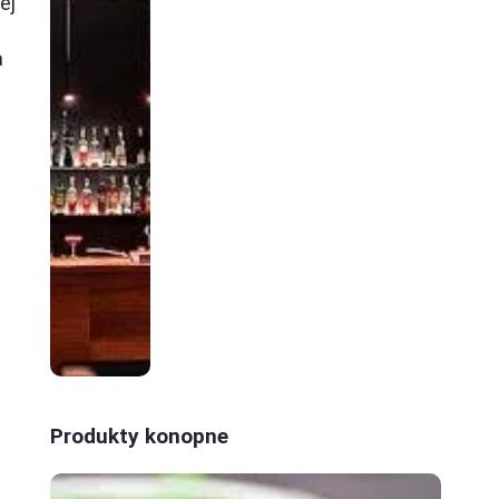
ej
a
Produkty konopne