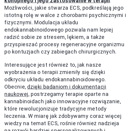
konopnego i jego zastosowanie w terapii
.
Możliwości, jakie stwarza ECS, podkreślają jego
istotną rolę w walce z chorobami psychicznymi i
fizycznymi. Modulacja układu
endokannabinoidowego pozwala nam lepiej
radzić sobie ze stresem, lękiem, a także
przyspieszać procesy regeneracyjne organizmu
po kontuzjach czy zabiegach chirurgicznych.
Interesujące jest również to, jak nasze
wyobrażenia o terapii zmieniły się dzięki
odkryciu układu endokannabinoidowego.
Obecnie,
dzięki badaniom i dokumentacji
naukowej,
postrzegamy terapie oparte na
kannabinoidach jako innowacyjne rozwiązanie,
które rewolucjonizuje tradycyjne metody
leczenia. W miarę jak zdobywamy coraz więcej
wiedzy na temat ECS, rośnie również nadzieja
na rozwój bardziej spersonalizowanych i