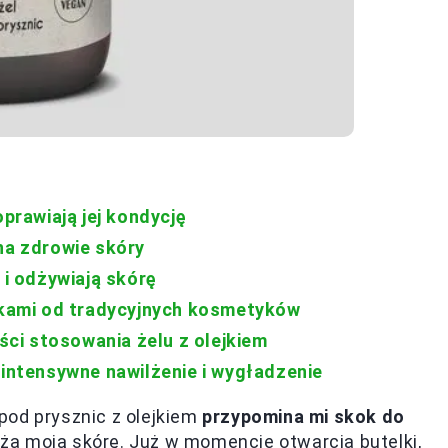
oprawiają jej kondycję
na zdrowie skóry
 i odżywiają skórę
ejkami od tradycyjnych kosmetyków
yści stosowania żelu z olejkiem
 intensywne nawilżenie i wygładzenie
pod prysznic z olejkiem
przypomina mi skok do
wilża moją skórę. Już w momencie otwarcia butelki,