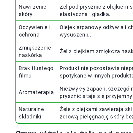
Nawilżenie
Żel pod prysznic z olejkiem s
skóry
elastyczna i gładka.
Odżywienie i
Olejek arganowy odżywia i ch
ochrona
wysuszeniu.
Zmiękczenie
Żel z olejkiem zmiękcza nask
naskórka
Brak tłustego
Produkt nie pozostawia niepr
filmu
spotykane w innych produkta
Niezwykły zapach, szczególni
Aromaterapia
prysznic staje się przyjemn
Naturalne
Żele z olejkami zawierają sk
składniki
zdrową pielęgnację skóry b