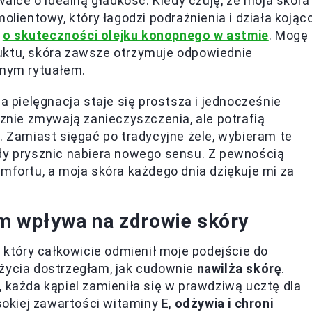
lce o idealną gładkość. Kiedy czuję, że moja skóra
olientowy, który łagodzi podrażnienia i działa kojąco
j
o skuteczności olejku konopnego w astmie
. Mogę
uktu, skóra zawsze otrzymuje odpowiednie
nnym rytuałem.
a pielęgnacja staje się prostsza i jednocześnie
cznie zmywają zanieczyszczenia, ale potrafią
. Zamiast sięgać po tradycyjne żele, wybieram te
żdy prysznic nabiera nowego sensu. Z pewnością
omfortu, a moja skóra każdego dnia dziękuje mi za
iem wpływa na zdrowie skóry
, który całkowicie odmienił moje podejście do
użycia dostrzegłam, jak cudownie
nawilża skórę
.
, każda kąpiel zamieniła się w prawdziwą ucztę dla
ysokiej zawartości witaminy E,
odżywia i chroni