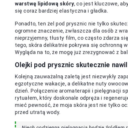
warstwę lipidową skóry
, co jest kluczowe, a
się coraz bardziej elastyczna i gładka.
Ponadto, ten żel pod prysznic nie tylko skute
ogromne znaczenie, zwłaszcza dla osób z wraż
nieprzyjemny, tłusty film, co często zdarza s
tego, skóra delikatnie pokrywa się ochronną w
Wygląda na to, że mogę już zrezygnować z ba
Olejki pod prysznic skutecznie nawil
Kolejną zauważalną zaletą jest niezwykły zap
egzotyczne wakacje, a delikatne nuty owocowe
dzień. Połączenie aromaterapii i pielęgnacji 
rytuałem, który doskonale odpręża i regeneruj
mieć pewność, że moja skóra jest nie tylko oc
przed utratą wody.
Niech codzienna pielęgnacja będzie źródłem rad