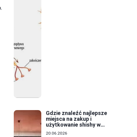
.
Gdzie znaleźć najlepsze
miejsca na zakup i
użytkowanie shishy w
Krakowie?
20.06.2026