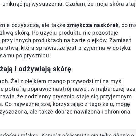
by uniknąć jej wysuszenia. Czułam, że moja skóra sta
cznie oczyszcza, ale także
zmiękcza naskórek
, co m
liwą skórą. Po użyciu produktu nie pozostaje
ię przy innych produktach na bazie olejków. Zamiast
arstwą, która sprawia, że jest przyjemna w dotyku.
lsamu po prysznicu!
żają i odżywiają skórę
ach. Żel z olejkiem mango przywodzi mi na myśl
 potrafią poprawić nastrój nawet w najbardziej sza
sprawia, że codzienny prysznic staje się przyjemnym
e. Co najważniejsze, korzystając z tego żelu, mogę
zyszczona, ale także dobrze nawilżona i chroniona
ości i relaksu. Kąpiel z olejkami to nie tylko dbanie o