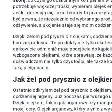
skórę
, co czyni go doskonałym kompanem w wa
potrzebuje większej troski, wybieram olejek em
Jeśli interesują cię takie tematy to przeczyta
być pewna, że niezależnie od wybranego prod
odżywienie, a ukojenie staje się moim codzie
Dzięki żelom pod prysznic z olejkami, codzienn
bardziej radosna. Te produkty nie tylko skute
całkowicie odmienić moje podejście do kąpieli
wzbogacone olejkami, które sprawiają, że ka
doświadczam nie tylko czystości, ale także k
taką pielęgnację.
Jak żel pod prysznic z olejk
Ostatnio odkryłam żel pod prysznic z olejkiem
codziennej higieny. Już podczas pierwszego 
Dzięki olejkom, takim jak arganowy czy mango
mojej cery. Olejek arganowy, który słynie z w