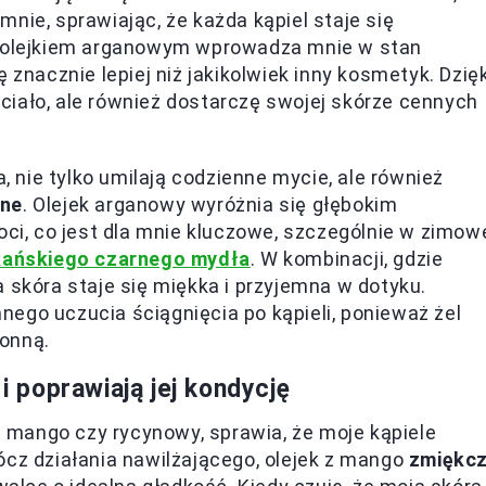
nie, sprawiając, że każda kąpiel staje się
 z olejkiem arganowym wprowadza mnie w stan
 znacznie lepiej niż jakikolwiek inny kosmetyk. Dzięk
ę ciało, ale również dostarczę swojej skórze cennych
a, nie tylko umilają codzienne mycie, ale również
jne
. Olejek arganowy wyróżnia się głębokim
oci, co jest dla mnie kluczowe, szczególnie w zimow
kańskiego czarnego mydła
. W kombinacji, gdzie
 skóra staje się miękka i przyjemna w dotyku.
ego uczucia ściągnięcia po kąpieli, ponieważ żel
onną.
i poprawiają jej kondycję
 z mango czy rycynowy, sprawia, że moje kąpiele
ócz działania nawilżającego, olejek z mango
zmiękc