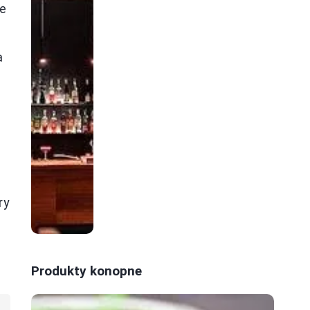
je
a
ry
Produkty konopne