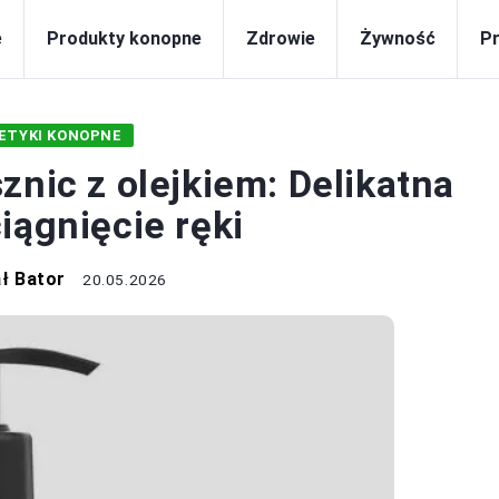
e
Produkty konopne
Zdrowie
Żywność
P
ETYKI KONOPNE
znic z olejkiem: Delikatna
iągnięcie ręki
ł Bator
20.05.2026