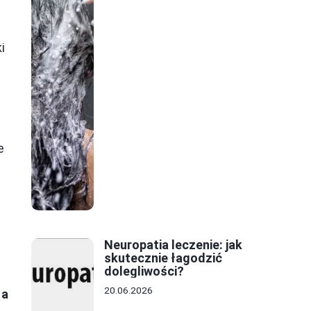
i
e
Neuropatia leczenie: jak
skutecznie łagodzić
dolegliwości?
20.06.2026
za