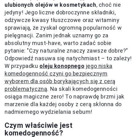
ulubionych olejów w kosmetykach
, choć nie
jedyny! Jego liczne dobroczynne składniki,
odżywcze kwasy tłuszczowe oraz witaminy
sprawiają, że zyskał ogromną popularność w
pielęgnacji. Zanim jednak uznamy go za
absolutny must-have, warto zadać sobie
pytanie: "Czy naturalne znaczy zawsze dobre?"
Odpowiedź nasuwa się natychmiast – to zależy!
W przypadku
oleju konopnego
jego niska
komedogenność czyni go bezpiecznym
wyborem dla osób borykających się z cerą
problematyczną
. Na skali komedogenności
osiąga magiczne zero! To naprawdę brzmi jak
marzenie dla każdej osoby z cerą skłonna do
nadmiernego wydzielania sebum!
Czym właściwie jest
komedogenność?