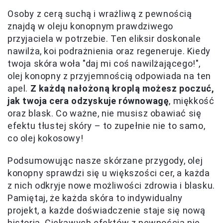
Osoby z cerą suchą i wrażliwą z pewnością
znajdą w oleju konopnym prawdziwego
przyjaciela w potrzebie. Ten eliksir doskonale
nawilża, koi podrażnienia oraz regeneruje. Kiedy
twoja skóra woła "daj mi coś nawilżającego!",
olej konopny z przyjemnością odpowiada na ten
apel.
Z każdą nałożoną kroplą możesz poczuć,
jak twoja cera odzyskuje równowagę
, miękkość
oraz blask. Co ważne, nie musisz obawiać się
efektu tłustej skóry – to zupełnie nie to samo,
co olej kokosowy!
Podsumowując nasze skórzane przygody, olej
konopny sprawdzi się u większości cer, a każda
z nich odkryje nowe możliwości zdrowia i blasku.
Pamiętaj, że każda skóra to indywidualny
projekt, a każde doświadczenie staje się nową
historią. Ciekawych efektów z pewnością nie