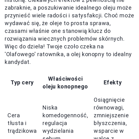
zabraknie, a poszukiwanie idealnego oleju może
przynieść wiele radości i satysfakcji. Choć może
wydawać się, że oleje to prosta sprawa,
czasami właśnie one stanowią klucz do
rozwiązania wiecznych problemów skórnych.
Więc do dzieła! Twoje czoło czeka na
'Olafowego' ratownika, a olej konopny to idealny
kandydat.
Właściwości
Typ cery
Efekty
oleju konopnego
Osiągnięcie
Niska
równowagi,
Cera
komedogenność,
zmniejszenie
tłusta i
regulacja
błyszczenia,
trądzikowa
wydzielania
wsparcie w
sebum
walce z