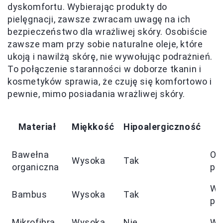
dyskomfortu. Wybierając produkty do
pielęgnacji, zawsze zwracam uwagę na ich
bezpieczeństwo dla wrażliwej skóry. Osobiście
zawsze mam przy sobie naturalne oleje, które
ukoją i nawilżą skórę, nie wywołując podrażnień.
To połączenie staranności w doborze tkanin i
kosmetyków sprawia, że czuję się komfortowo i
pewnie, mimo posiadania wrażliwej skóry.
Materiał
Miękkość
Hipoalergiczność
Bawełna
Ob
Wysoka
Tak
organiczna
po
Wł
Bambus
Wysoka
Tak
pr
Mikrofibra
Wysoka
Nie
Wy