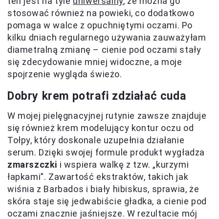
ten jest na tyle
uniwersalny
, że można go
stosować również na powieki, co dodatkowo
pomaga w walce z opuchniętymi oczami. Po
kilku dniach regularnego używania zauważyłam
diametralną zmianę – cienie pod oczami stały
się zdecydowanie mniej widoczne, a moje
spojrzenie wygląda świeżo.
Dobry krem potrafi zdziałać cuda
W mojej pielęgnacyjnej rutynie zawsze znajduje
się również krem modelujący kontur oczu od
Tołpy, który doskonale uzupełnia działanie
serum. Dzięki swojej formule produkt wygładza
zmarszczki
i wspiera walkę z tzw. „kurzymi
łapkami”. Zawartość ekstraktów, takich jak
wiśnia z Barbados i biały hibiskus, sprawia, że
skóra staje się jedwabiście gładka, a cienie pod
oczami znacznie jaśniejsze. W rezultacie mój