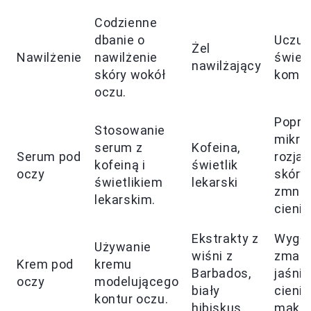
Codzienne
dbanie o
Uczuc
Żel
Nawilżenie
nawilżenie
świeżo
nawilżający
skóry wokół
komfo
oczu.
Popr
Stosowanie
mikro
serum z
Kofeina,
Serum pod
rozjaś
kofeiną i
świetlik
oczy
skóry,
świetlikiem
lekarski
zmnie
lekarskim.
cieni.
Ekstrakty z
Wygła
Używanie
wiśni z
zmars
Krem pod
kremu
Barbados,
jaśnie
oczy
modelującego
biały
cienie
kontur oczu.
hibiskus
makij