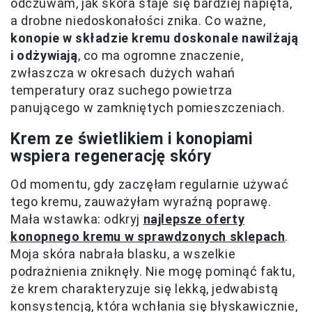
odczuwam, jak skóra staje się bardziej napięta,
a drobne niedoskonałości znika. Co ważne,
konopie w składzie kremu doskonale nawilżają
i odżywiają
, co ma ogromne znaczenie,
zwłaszcza w okresach dużych wahań
temperatury oraz suchego powietrza
panującego w zamkniętych pomieszczeniach.
Krem ze świetlikiem i konopiami
wspiera regenerację skóry
Od momentu, gdy zaczęłam regularnie używać
tego kremu, zauważyłam wyraźną poprawę.
Mała wstawka: odkryj
najlepsze oferty
konopnego kremu w sprawdzonych sklepach
.
Moja skóra nabrała blasku, a wszelkie
podrażnienia zniknęły. Nie mogę pominąć faktu,
że krem charakteryzuje się lekką, jedwabistą
konsystencją, która wchłania się błyskawicznie,