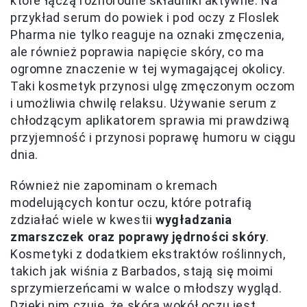
które łączą różnorodne składniki aktywne. Na
przykład serum do powiek i pod oczy z Floslek
Pharma nie tylko reaguje na oznaki zmęczenia,
ale również poprawia napięcie skóry, co ma
ogromne znaczenie w tej wymagającej okolicy.
Taki kosmetyk przynosi ulgę zmęczonym oczom
i umożliwia chwilę relaksu. Używanie serum z
chłodzącym aplikatorem sprawia mi prawdziwą
przyjemność i przynosi poprawę humoru w ciągu
dnia.
Również nie zapominam o kremach
modelujących kontur oczu, które potrafią
zdziałać wiele w kwestii
wygładzania
zmarszczek oraz poprawy jędrności skóry
.
Kosmetyki z dodatkiem ekstraktów roślinnych,
takich jak wiśnia z Barbados, stają się moimi
sprzymierzeńcami w walce o młodszy wygląd.
Dzięki nim czuję, że skóra wokół oczu jest