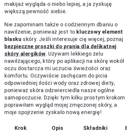
makijaż wygląda o niebo lepiej, a ja zyskuję
większą pewność siebie.
Nie zapominam także o codziennym dbaniu o
nawilżenie, ponieważ jest to
kluczowy element
blasku
skóry. Jeśli interesuje cię więcej, poznaj
bezpieczne proszki do prania dla delikatnej
skóry alergików
. Używam lekkiego żelu
nawilżającego, który po aplikacji na skórę wokół
oczu dostarcza mi uczucia świeżości oraz
komfortu. Oczywiście zachęcam do picia
odpowiedniej ilości wody oraz zdrowej diety,
ponieważ skóra odzwierciedla nasze ogólne
samopoczucie. Dzięki tym kilku prostym krokom
poprawiłam wygląd mojej zmęczonej skóry, a
moje spojrzenie zyskało nową energię!
Krok
Opis
Składniki
Ef